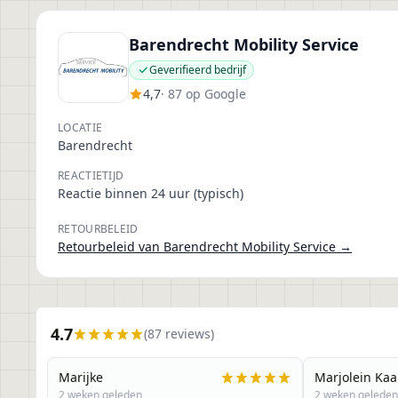
Barendrecht Mobility Service
Geverifieerd bedrijf
4,7
· 87 op Google
LOCATIE
Barendrecht
REACTIETIJD
Reactie binnen 24 uur (typisch)
RETOURBELEID
Retourbeleid van
Barendrecht Mobility Service
→
4.7
(
87
reviews)
Marijke
Marjolein Kaa
2 weken geleden
2 weken geleden