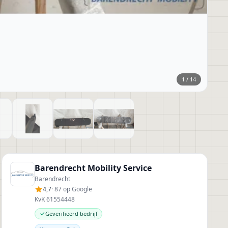
1
/
14
Barendrecht Mobility Service
Barendrecht
4,7
· 87 op Google
KvK 61554448
Geverifieerd bedrijf