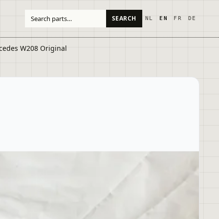
SEARCH
NL
EN
FR
DE
cedes W208 Original