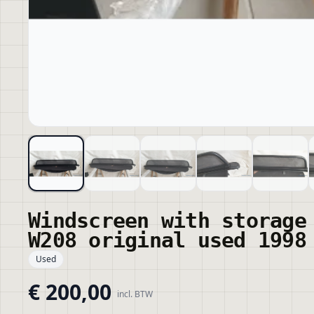
Windscreen with storage
W208 original used 1998
Used
€ 200,00
incl. BTW