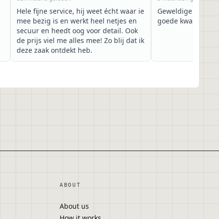
Hele fijne service, hij weet écht waar ie
Geweldige service
mee bezig is en werkt heel netjes en
goede kwaliteit
secuur en heedt oog voor detail. Ook
de prijs viel me alles mee! Zo blij dat ik
deze zaak ontdekt heb.
o
ABOUT
About us
n
How it works