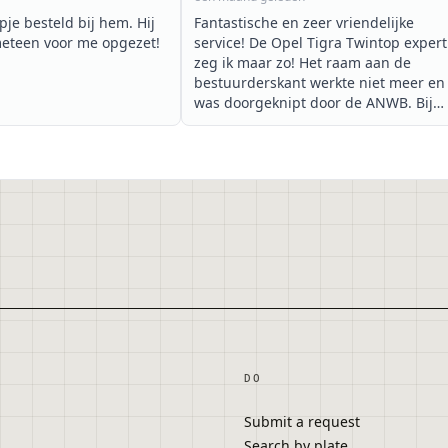
je besteld bij hem. Hij
Fantastische en zeer vriendelijke
meteen voor me opgezet!
service! De Opel Tigra Twintop expert
zeg ik maar zo! Het raam aan de
bestuurderskant werkte niet meer en
was doorgeknipt door de ANWB. Bij
het bestellen van het onderdeel bij
deze man bood hij het aan om voor
een zeer schappelijke prijs voor ons
erin te willen zetten. Wat binnen het
uur resulteerde dat er weer een
werkend en sluitend raam in de cabri
zat. Bij de werkzaamheden heeft hij
ook de kabeltjes van de tweeter
beschermd en hij had een nieuw
dopje om de rechter tweeter weer
goed vast te zetten.. Ik zou iedereen
aanraden om naar deze man toe te
gaan.
DO
We weten nu gelijk waar we heen
Submit a request
gaan als er in de toekomst probleme
zijn. En dat is naar deze expert!
Search by plate