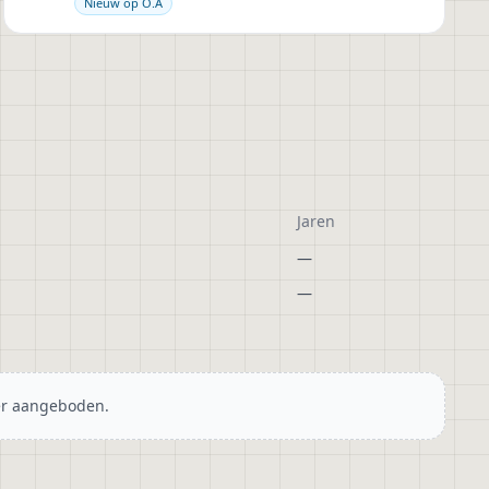
Nieuw op O.A
Jaren
—
—
er aangeboden.