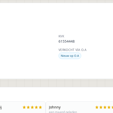
KVK
61554448
VERKOCHT VIA O.A
Nieuw op O.A
ij
Johnny
een maand geleden