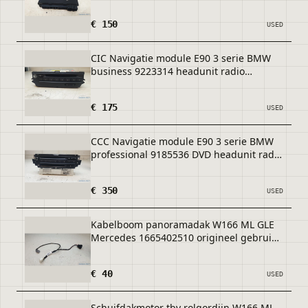
origineel gebruikt 2000 / 2005
€ 150
USED
CIC Navigatie module E90 3 serie BMW
business 9223314 headunit radio
origineel gebruikt 2009 / 2012
€ 175
USED
CCC Navigatie module E90 3 serie BMW
professional 9185536 DVD headunit radio
origineel gebruikt 2009 / 2012
€ 350
USED
Kabelboom panoramadak W166 ML GLE
Mercedes 1665402510 origineel gebruikt
2012 / 2018
€ 40
USED
Schuifdakmotor tbv rolgordijn W166 ML