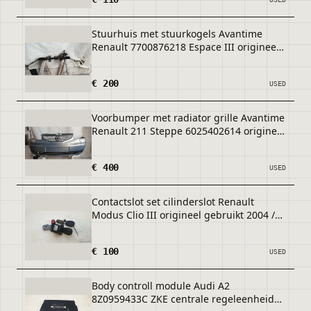
Stuurhuis met stuurkogels Avantime
Renault 7700876218 Espace III origineel
gebruikt 1997 / 2003
€ 200
USED
Voorbumper met radiator grille Avantime
Renault 211 Steppe 6025402614 origineel
gebruikt 2001 / 2003
€ 400
USED
Contactslot set cilinderslot Renault
Modus Clio III origineel gebruikt 2004 /
2010
€ 100
USED
Body controll module Audi A2
8Z0959433C ZKE centrale regeleenheid