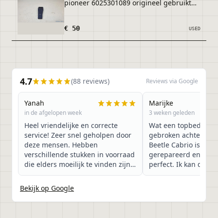
pioneer 6025301089 origineel gebruikt
1996 / 2001
€ 50
USED
4.7
(
88
reviews)
Reviews via Google
Yanah
Marijke
in de afgelopen week
3 weken geleden
Heel vriendelijke en correcte
Wat een topbedrijf is
service! Zeer snel geholpen door
gebroken achterruit
deze mensen. Hebben
Beetle Cabrio is vak
verschillende stukken in voorraad
gerepareerd en alles
die elders moeilijk te vinden zijn,
perfect. Ik kan dit be
aanrader!
harte aanbevelen!
Bekijk op Google