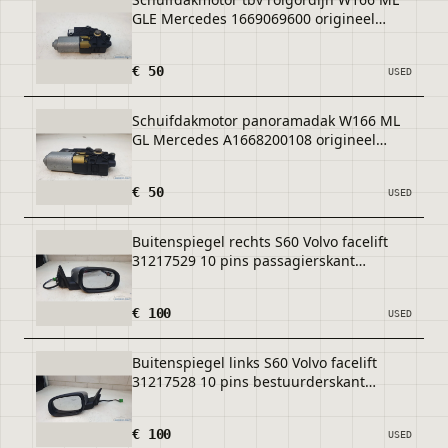
GLE Mercedes 1669069600 origineel
gebruikt 2012 / 2018
€ 50
USED
Schuifdakmotor panoramadak W166 ML
GL Mercedes A1668200108 origineel
gebruikt 2012 / 2018
€ 50
USED
Buitenspiegel rechts S60 Volvo facelift
31217529 10 pins passagierskant
origineel gebruikt 2004 / 2009
€ 100
USED
Buitenspiegel links S60 Volvo facelift
31217528 10 pins bestuurderskant
origineel gebruikt 2004 / 2009
€ 100
USED