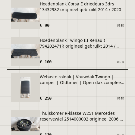
Hoedenplank Corsa E driedeurs 3drs
13432982 origineel gebruikt 2014 / 2020
€ 90
USED
Hoedenplank Twingo III Renault
794202471R origineel gebruikt 2014 /
2020
€ 100
USED
Webasto roldak | Vouwdak Twingo |
camper | Oldtimer | Open dak compleet
origineel nette staat
€ 250
USED
Thuiskomer R-klasse W251 Mercedes
reservewiel 2514000002 origineel 2006 /
2012
€ 110
USED