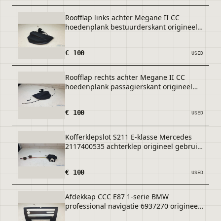
Roofflap links achter Megane II CC
hoedenplank bestuurderskant origineel
gebruikt 2004 / 2009
€ 100
USED
Roofflap rechts achter Megane II CC
hoedenplank passagierskant origineel
gebruikt 2004 / 2009
€ 100
USED
Kofferklepslot S211 E-klasse Mercedes
2117400535 achterklep origineel gebruikt
2003 / 2009
€ 100
USED
Afdekkap CCC E87 1-serie BMW
professional navigatie 6937270 origineel
gebruikt 2004 / 2007