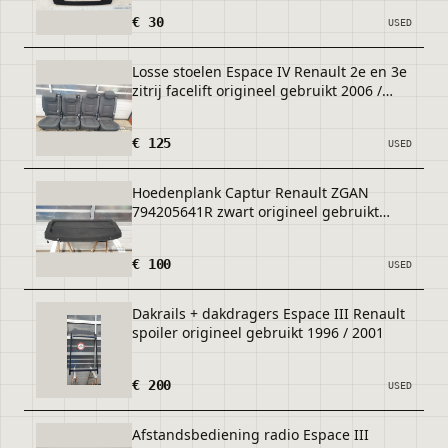
€ 30
USED
Losse stoelen Espace IV Renault 2e en 3e
zitrij facelift origineel gebruikt 2006 /
2014
€ 125
USED
Hoedenplank Captur Renault ZGAN
794205641R zwart origineel gebruikt
2013 / 2018
€ 100
USED
Dakrails + dakdragers Espace III Renault
spoiler origineel gebruikt 1996 / 2001
€ 200
USED
Afstandsbediening radio Espace III