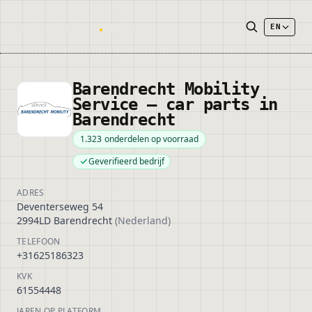
onderdelen
.
autos
EN
Barendrecht Mobility
Service — car parts in
Barendrecht
1.323
onderdelen op voorraad
Geverifieerd bedrijf
ADRES
Deventerseweg 54
2994LD Barendrecht
(
Nederland
)
TELEFOON
+31625186323
KVK
61554448
JAREN OP PLATFORM