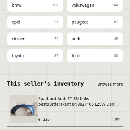
bmw
volkswagen
109
104
opel
peugeot
91
82
citroën
audi
72
45
toyota
ford
37
30
This seller's inventory
Browse more
Spatbord Audi TT 8N links
bestuurderskant 8N0821105 LZ5W Denim
blue origineel gebruikt 1998 / 2003
€ 125
USED