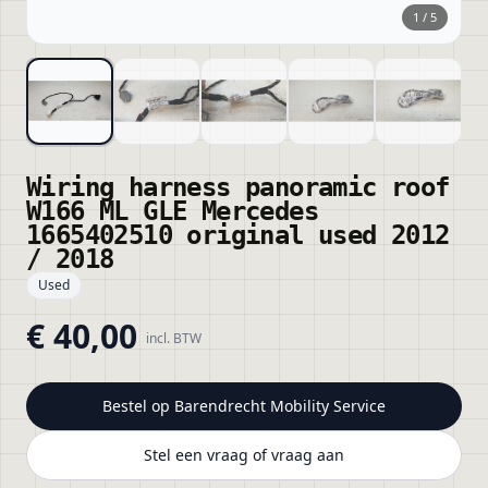
1
/
5
Wiring harness panoramic roof
W166 ML GLE Mercedes
1665402510 original used 2012
/ 2018
Used
€ 40,00
incl. BTW
Bestel op
Barendrecht Mobility Service
Stel een vraag of vraag aan