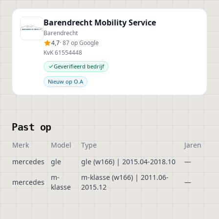
Barendrecht Mobility Service
Barendrecht
4,7
· 87 op Google
KvK 61554448
Geverifieerd bedrijf
Nieuw op O.A
Past op
Merk
Model
Type
Jaren
mercedes
gle
gle (w166) | 2015.04-2018.10
—
m-
m-klasse (w166) | 2011.06-
mercedes
—
klasse
2015.12