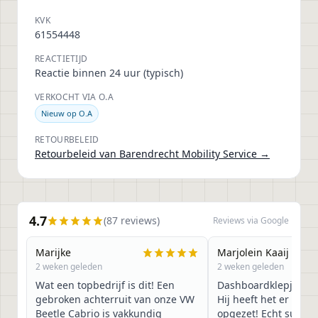
KVK
61554448
REACTIETIJD
Reactie binnen 24 uur (typisch)
VERKOCHT VIA O.A
Nieuw op O.A
RETOURBELEID
Retourbeleid van
Barendrecht Mobility Service
→
4.7
(
87
reviews)
Reviews via Google
Marijke
Marjolein Kaaij
2 weken geleden
2 weken geleden
Wat een topbedrijf is dit! Een
Dashboardklepje best
gebroken achterruit van onze VW
Hij heeft het er met
Beetle Cabrio is vakkundig
opgezet! Echt super!